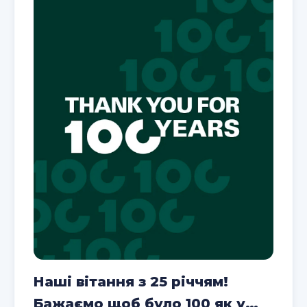
сильних партнерств і нових досягнень у
наступні 25 років!
Наші вітання з 25 річчям!
Бажаємо щоб було 100 як у