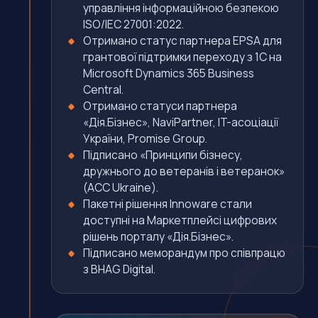
управління інформаційною безпекою
ISO/IEC 27001:2022.
Отримано статус партнера EPSA для
грантової підтримки переходу з 1С на
Microsoft Dynamics 365 Business
Central.
Отримано статуси партнера
«Дія.Бізнес», NaviPartner, IT-асоціації
України, Promise Group.
Підписано «Принципи бізнесу,
дружнього до ветеранів і ветеранок»
(ACC Ukraine).
Пакетні рішення Innoware стали
доступні на Маркетплейсі цифрових
рішень порталу «Дія.Бізнес».
Підписано меморандум про співпрацю
з BHAG Digital.