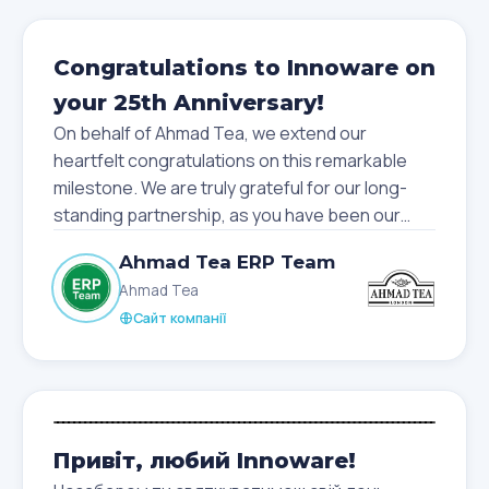
Congratulations to Innoware on
your 25th Anniversary!
On behalf of Ahmad Tea, we extend our
heartfelt congratulations on this remarkable
milestone. We are truly grateful for our long-
standing partnership, as you have been our
trusted Microsoft Dynamics external partner
Ahmad Tea ERP Team
and solution provider for over 14 years. Your
Ahmad Tea
expertise, commitment, and consistent
Сайт компанії
support have played a vital role in
strengthening our systems and enabling our
digital transformation journey.
As the saying goes, “Great partnerships are
Привіт, любий Innoware!
built on trust, collaboration, and a shared vision
for success.” Over the years, this has been