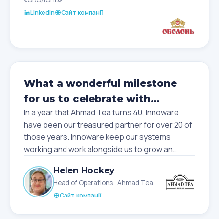
нашу співпрацю та той внесок, який ваша
LinkedIn
Сайт компанії
команда робить у розвиток сучасних
цифрових рішень.
Бажаю вам подальшого зростання,
масштабних проєктів, нових перемог і
натхнення для впровадження ще більш
What a wonderful milestone
амбітних ідей. Нехай команда залишається
такою ж сильною, а партнерства – надійними
for us to celebrate with
та довгостроковими.
In a year that Ahmad Tea turns 40, Innoware
Innoware!
have been our treasured partner for over 20 of
those years. Innoware keep our systems
working and work alongside us to grow an
improve. Huge congratulations to the whole
Helen Hockey
team.
Head of Operations · Ahmad Tea
Сайт компанії