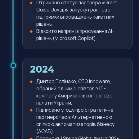
Отримано статус партнера «Grant
Guide Ua» для запуску грантової
підтримки впроваджень пакетних
рішень.
Відкрито напрям із просування AI-
рішень (Microsoft Copilot).
2024
Дмитро Попінако, CEO Innoware,
обраний одним зі співголів ІТ-
комітету Американської торгової
палати України.
Підписано угоду про стратегічне
партнерство з Альтернативною
спілкою автоматизаторів бізнесу
(АСАБ).
Переможці Spring Global Award 2024