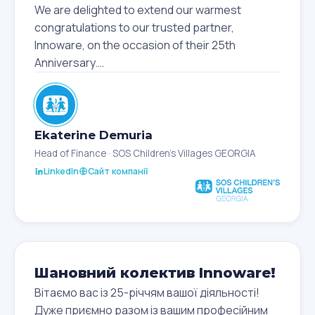
We are delighted to extend our warmest
congratulations to our trusted partner,
Innoware, on the occasion of their 25th
Anniversary.
Since we started working together in
December 2021, you’ve consistently been a
reliable and professional partner. Your team
successfully delivered the integration of
Ekaterine Demuria
Microsoft Dynamics 365 Finance & Operations
Head of Finance · SOS Children's Villages GEORGIA
with the Revenue Service of Georgia, and
LinkedIn
Сайт компанії
supported us with valuable report
customizations tailored to our needs.
We also greatly appreciate our ongoing
collaboration with you on the Microsoft
Dynamics 365 Business Central HR module,
Шановний колектив Innoware!
which continues to strengthen our partnership.
Working together has always been smooth,
Вітаємо вас із 25-річчям вашої діяльності!
productive, and positive. Your highly
Дуже приємно разом із вашим професійним