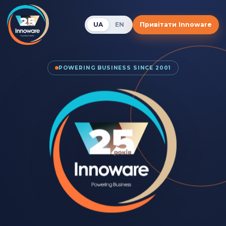
UA
EN
Привітати Innoware
POWERING BUSINESS SINCE 2001