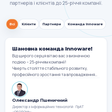
партнерів і клієнтів до 25-річчя компанії.
Всі
Клієнти
Партнери
Команда Innoware
Шановна команда Innoware!
Від щирого серця вітаю вас з визначною
подією – 25‑річчям компанії!
Чверть століття стабільного розвитку,
професійного зростання та впровадження
інновацій – це вагомий результат, який
свідчить про сильну експертизу, стратегічне
бачення та довіру клієнтів і партнерів.
Innoware є прикладом того, як технології,
Олександр Пшеничний
компетенції та командна робота створюють
Директор з інформаційних технологій · ПрАТ
реальну бізнес‑цінність. Ми високо цінуємо
«ОБОЛОНЬ»