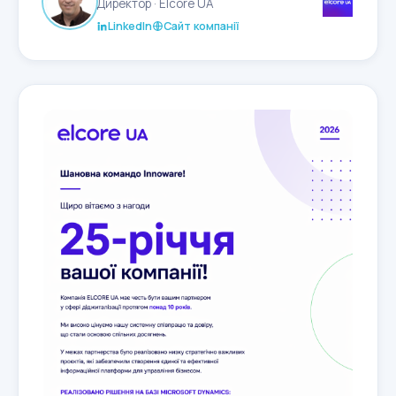
Директор · Elcore UA
З ювілеєм! 🚀
LinkedIn
Сайт компанії