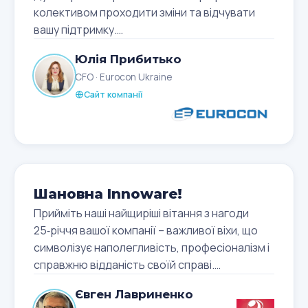
professional and dedicated team consistently
колективом проходити зміни та відчувати
delivers high-quality solutions and
вашу підтримку.
demonstrates a strong commitment to meeting
Бажаю вам нових ідей і проєктів, які
Юлія Прибитько
our expectations.
приноситимуть задоволення та фінансову
CFO · Eurocon Ukraine
We wish you continued growth, success, and
винагороду. Нехай ваш колектив зростає й
Сайт компанії
many more achievements ahead.
розвивається.
Congratulations to your entire team on this
Приємно бути представником компанії-
wonderful anniversary!
клієнта Innoware.
Шановна Innoware!
Прийміть наші найщиріші вітання з нагоди
25‑річчя вашої компанії – важливої віхи, що
символізує наполегливість, професіоналізм і
справжню відданість своїй справі.
За ці роки ви стали не просто експертами у
Євген Лавриненко
впровадженні рішень Microsoft – ви стали